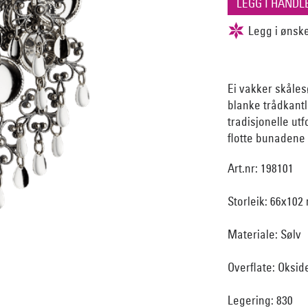
Ei vakker skålesø
blanke trådkantl
tradisjonelle ut
flotte bunadene 
Art.nr: 198101
Storleik: 66x102
Materiale: Sølv
Overflate: Oksid
Legering: 830