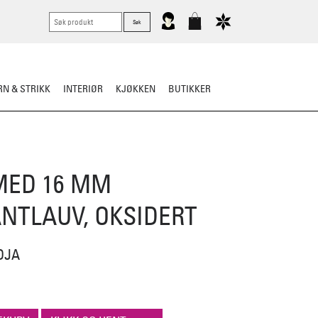
N & STRIKK
INTERIØR
KJØKKEN
BUTIKKER
KNIVER
VASK & STELL
MED 16 MM
NTLAUV, OKSIDERT
DJA