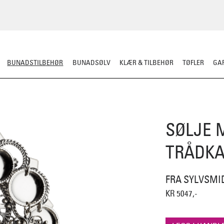
BUNADSTILBEHØR
BUNADSØLV
KLÆR & TILBEHØR
TØFLER
GAR
LER
SILKESJAL
OPPBEVARING
OVER BUNADEN
UNDER BUNADEN
SØLJE 
TRÅDKA
FRA SYLVSMI
KR 5047,-