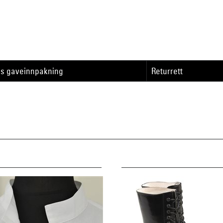
is gaveinnpakning
Returrett