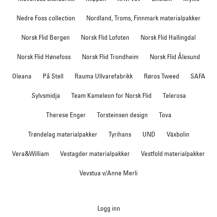
Nedre Foss collection
Nordland, Troms, Finnmark materialpakker
Norsk Flid Bergen
Norsk Flid Lofoten
Norsk Flid Hallingdal
Norsk Flid Hønefoss
Norsk Flid Trondheim
Norsk Flid Ålesund
Oleana
På Stell
Rauma Ullvarefabrikk
Røros Tweed
SAFA
Sylvsmidja
Team Kameleon for Norsk Flid
Telerosa
Therese Enger
Torsteinsen design
Tova
Trøndelag materialpakker
Tyrihans
UND
Växbolin
Vera&William
Vestagder materialpakker
Vestfold materialpakker
Vevstua v/Anne Merli
Logg inn