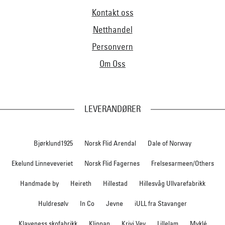
Kontakt oss
Netthandel
Personvern
Om Oss
LEVERANDØRER
Bjørklund1925
Norsk Flid Arendal
Dale of Norway
Ekelund Linneveveriet
Norsk Flid Fagernes
Frelsesarmeen/Others
Handmade by
Heireth
Hillestad
Hillesvåg Ullvarefabrikk
Huldresølv
In Co
Jevne
iULL fra Stavanger
Klaveness skofabrikk
Klippan
Krivi Vev
Lillelam
Myklé