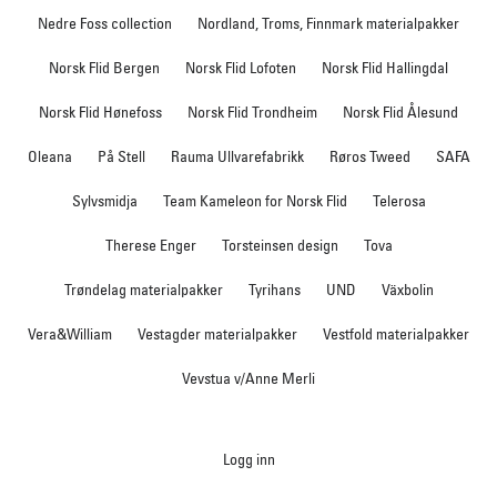
Nedre Foss collection
Nordland, Troms, Finnmark materialpakker
Norsk Flid Bergen
Norsk Flid Lofoten
Norsk Flid Hallingdal
Norsk Flid Hønefoss
Norsk Flid Trondheim
Norsk Flid Ålesund
Oleana
På Stell
Rauma Ullvarefabrikk
Røros Tweed
SAFA
Sylvsmidja
Team Kameleon for Norsk Flid
Telerosa
Therese Enger
Torsteinsen design
Tova
Trøndelag materialpakker
Tyrihans
UND
Växbolin
Vera&William
Vestagder materialpakker
Vestfold materialpakker
Vevstua v/Anne Merli
Logg inn