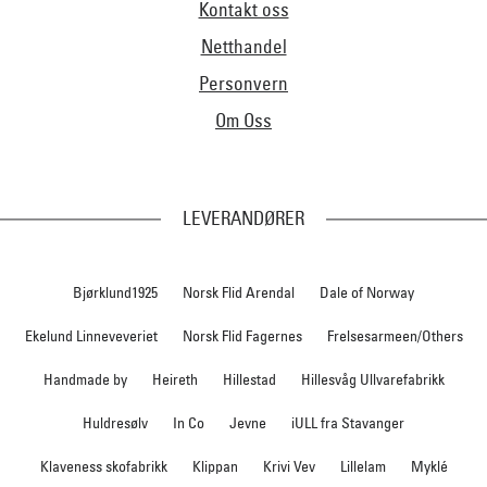
Kontakt oss
Netthandel
Personvern
Om Oss
LEVERANDØRER
Bjørklund1925
Norsk Flid Arendal
Dale of Norway
Ekelund Linneveveriet
Norsk Flid Fagernes
Frelsesarmeen/Others
Handmade by
Heireth
Hillestad
Hillesvåg Ullvarefabrikk
Huldresølv
In Co
Jevne
iULL fra Stavanger
Klaveness skofabrikk
Klippan
Krivi Vev
Lillelam
Myklé