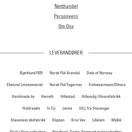
Netthandel
Personvern
Om Oss
LEVERANDØRER
Bjørklund1925
Norsk Flid Arendal
Dale of Norway
Ekelund Linneveveriet
Norsk Flid Fagernes
Frelsesarmeen/Others
Handmade by
Heireth
Hillestad
Hillesvåg Ullvarefabrikk
Huldresølv
In Co
Jevne
iULL fra Stavanger
Klaveness skofabrikk
Klippan
Krivi Vev
Lillelam
Myklé
Nedre Foss collection
Nordland, Troms, Finnmark materialpakker