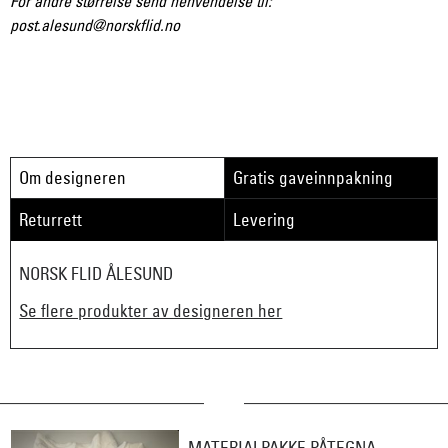
For andre størrelse send henvendelse til:
post.alesund@norskflid.no
Om designeren
Gratis gaveinnpakning
Returrett
Levering
NORSK FLID ÅLESUND
Se flere produkter av designeren her
MATERIALPAKKE PÅTEGNA