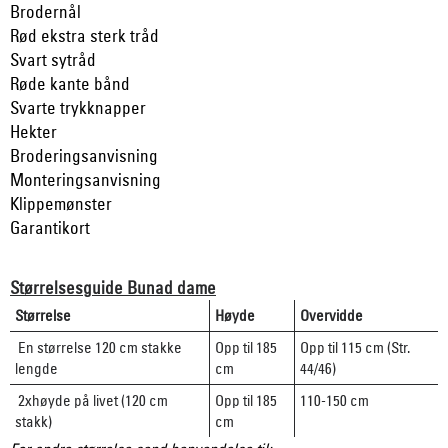
Brodernål
Rød ekstra sterk tråd
Svart sytråd
Røde kante bånd
Svarte trykknapper
Hekter
Broderingsanvisning
Monteringsanvisning
Klippemønster
Garantikort
Størrelsesguide Bunad dame
Størrelse
Høyde
Overvidde
En størrelse 120 cm stakke
Opp til 185
Opp til 115 cm (Str.
lengde
cm
44/46)
2xhøyde på livet (120 cm
Opp til 185
110-150 cm
stakk)
cm