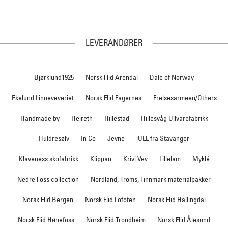
LEVERANDØRER
Bjørklund1925
Norsk Flid Arendal
Dale of Norway
Ekelund Linneveveriet
Norsk Flid Fagernes
Frelsesarmeen/Others
Handmade by
Heireth
Hillestad
Hillesvåg Ullvarefabrikk
Huldresølv
In Co
Jevne
iULL fra Stavanger
Klaveness skofabrikk
Klippan
Krivi Vev
Lillelam
Myklé
Nedre Foss collection
Nordland, Troms, Finnmark materialpakker
Norsk Flid Bergen
Norsk Flid Lofoten
Norsk Flid Hallingdal
Norsk Flid Hønefoss
Norsk Flid Trondheim
Norsk Flid Ålesund