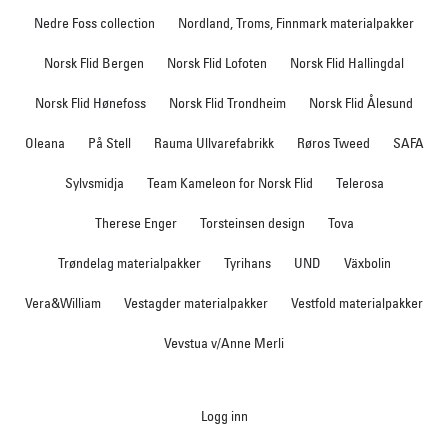
Nedre Foss collection
Nordland, Troms, Finnmark materialpakker
Norsk Flid Bergen
Norsk Flid Lofoten
Norsk Flid Hallingdal
Norsk Flid Hønefoss
Norsk Flid Trondheim
Norsk Flid Ålesund
Oleana
På Stell
Rauma Ullvarefabrikk
Røros Tweed
SAFA
Sylvsmidja
Team Kameleon for Norsk Flid
Telerosa
Therese Enger
Torsteinsen design
Tova
Trøndelag materialpakker
Tyrihans
UND
Växbolin
Vera&William
Vestagder materialpakker
Vestfold materialpakker
Vevstua v/Anne Merli
Logg inn