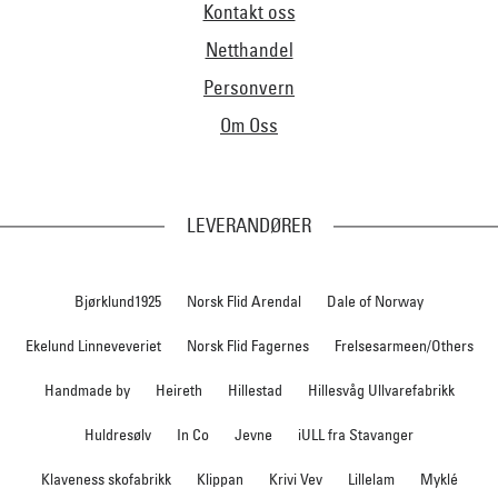
Kontakt oss
Netthandel
Personvern
Om Oss
LEVERANDØRER
Bjørklund1925
Norsk Flid Arendal
Dale of Norway
Ekelund Linneveveriet
Norsk Flid Fagernes
Frelsesarmeen/Others
Handmade by
Heireth
Hillestad
Hillesvåg Ullvarefabrikk
Huldresølv
In Co
Jevne
iULL fra Stavanger
Klaveness skofabrikk
Klippan
Krivi Vev
Lillelam
Myklé