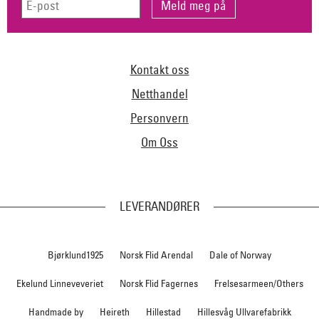
Kontakt oss
Netthandel
Personvern
Om Oss
LEVERANDØRER
Bjørklund1925
Norsk Flid Arendal
Dale of Norway
Ekelund Linneveveriet
Norsk Flid Fagernes
Frelsesarmeen/Others
Handmade by
Heireth
Hillestad
Hillesvåg Ullvarefabrikk