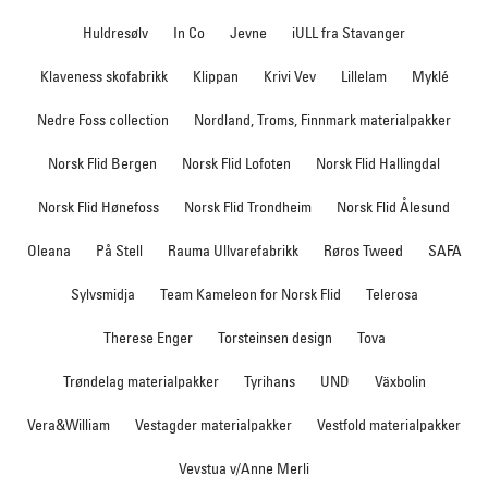
Huldresølv
In Co
Jevne
iULL fra Stavanger
Klaveness skofabrikk
Klippan
Krivi Vev
Lillelam
Myklé
Nedre Foss collection
Nordland, Troms, Finnmark materialpakker
Norsk Flid Bergen
Norsk Flid Lofoten
Norsk Flid Hallingdal
Norsk Flid Hønefoss
Norsk Flid Trondheim
Norsk Flid Ålesund
Oleana
På Stell
Rauma Ullvarefabrikk
Røros Tweed
SAFA
Sylvsmidja
Team Kameleon for Norsk Flid
Telerosa
Therese Enger
Torsteinsen design
Tova
Trøndelag materialpakker
Tyrihans
UND
Växbolin
Vera&William
Vestagder materialpakker
Vestfold materialpakker
Vevstua v/Anne Merli