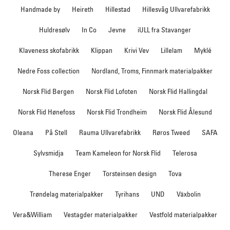
Handmade by
Heireth
Hillestad
Hillesvåg Ullvarefabrikk
Huldresølv
In Co
Jevne
iULL fra Stavanger
Klaveness skofabrikk
Klippan
Krivi Vev
Lillelam
Myklé
Nedre Foss collection
Nordland, Troms, Finnmark materialpakker
Norsk Flid Bergen
Norsk Flid Lofoten
Norsk Flid Hallingdal
Norsk Flid Hønefoss
Norsk Flid Trondheim
Norsk Flid Ålesund
Oleana
På Stell
Rauma Ullvarefabrikk
Røros Tweed
SAFA
Sylvsmidja
Team Kameleon for Norsk Flid
Telerosa
Therese Enger
Torsteinsen design
Tova
Trøndelag materialpakker
Tyrihans
UND
Växbolin
Vera&William
Vestagder materialpakker
Vestfold materialpakker