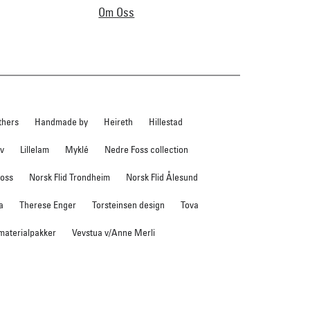
Om Oss
thers
Handmade by
Heireth
Hillestad
ev
Lillelam
Myklé
Nedre Foss collection
foss
Norsk Flid Trondheim
Norsk Flid Ålesund
a
Therese Enger
Torsteinsen design
Tova
 materialpakker
Vevstua v/Anne Merli