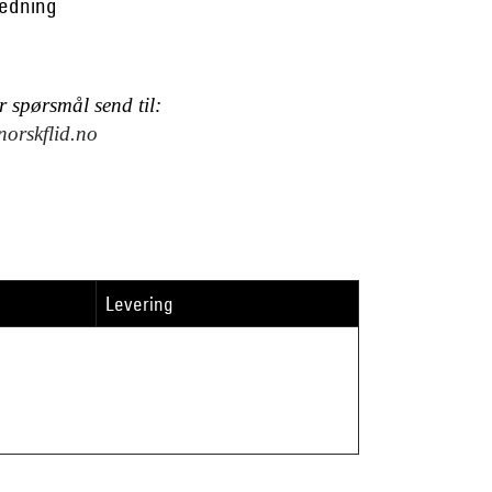
ledning
 spørsmål send til:
orskflid.no
Levering