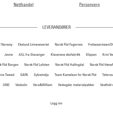
Netthandel
Personvern
LEVERANDØRER
f Norway
Ekelund Linneveveriet
Norsk Flid Fagernes
Frelsesarmeen/O
Jevne
iULL fra Stavanger
Klaveness skofabrikk
Klippan
Krivi V
k Flid Bergen
Norsk Flid Lofoten
Norsk Flid Hallingdal
Norsk Flid Høne
ros Tweed
SAFA
Sylvsmidja
Team Kameleon for Norsk Flid
Teleros
UND
Växbolin
Vera&William
Vestagder materialpakker
Vestfold
Logg inn