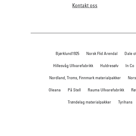
Kontakt oss
Bjørklund1925
Norsk Flid Arendal
Dale o
Hillesvåg Ullvarefabrikk
Huldresølv
In Co
Nordland, Troms, Finnmark materialpakker
Nors
Oleana
På Stell
Rauma Ullvarefabrikk
Rø
Trøndelag materialpakker
Tyrihans