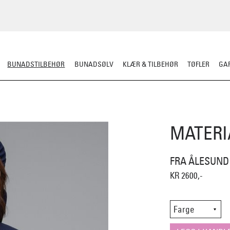
BUNADSTILBEHØR
BUNADSØLV
KLÆR & TILBEHØR
TØFLER
GAR
LER
SILKESJAL
OPPBEVARING
OVER BUNADEN
UNDER BUNADEN
MATERI
FRA ÅLESUND
KR 2600,-