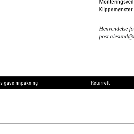
Monteringsvei
Klippemønster
Henvendelse for
post.alesund@n
is gaveinnpakning
Returrett