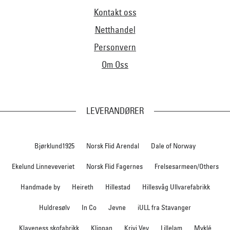
Kontakt oss
Netthandel
Personvern
Om Oss
LEVERANDØRER
Bjørklund1925
Norsk Flid Arendal
Dale of Norway
Ekelund Linneveveriet
Norsk Flid Fagernes
Frelsesarmeen/Others
Handmade by
Heireth
Hillestad
Hillesvåg Ullvarefabrikk
Huldresølv
In Co
Jevne
iULL fra Stavanger
Klaveness skofabrikk
Klippan
Krivi Vev
Lillelam
Myklé