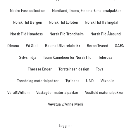
Nedre Foss collection
Nordland, Troms, Finnmark materialpakker
Norsk Flid Bergen
Norsk Flid Lofoten
Norsk Flid Hallingdal
Norsk Flid Hønefoss
Norsk Flid Trondheim
Norsk Flid Ålesund
Oleana
På Stell
Rauma Ullvarefabrikk
Røros Tweed
SAFA
Sylvsmidja
Team Kameleon for Norsk Flid
Telerosa
Therese Enger
Torsteinsen design
Tova
Trøndelag materialpakker
Tyrihans
UND
Växbolin
Vera&William
Vestagder materialpakker
Vestfold materialpakker
Vevstua v/Anne Merli
Logg inn