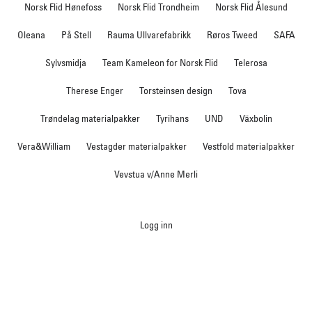
Norsk Flid Hønefoss
Norsk Flid Trondheim
Norsk Flid Ålesund
Oleana
På Stell
Rauma Ullvarefabrikk
Røros Tweed
SAFA
Sylvsmidja
Team Kameleon for Norsk Flid
Telerosa
Therese Enger
Torsteinsen design
Tova
Trøndelag materialpakker
Tyrihans
UND
Växbolin
Vera&William
Vestagder materialpakker
Vestfold materialpakker
Vevstua v/Anne Merli
Logg inn