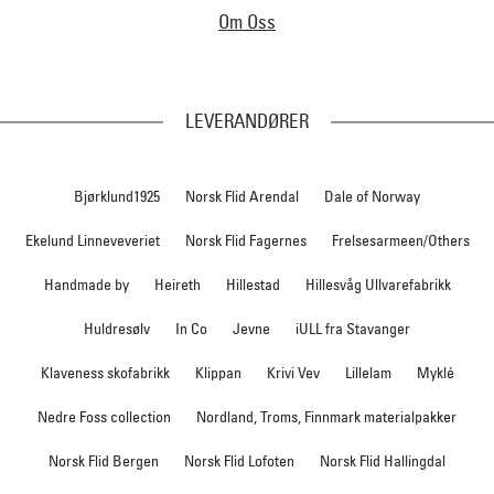
Om Oss
LEVERANDØRER
Bjørklund1925
Norsk Flid Arendal
Dale of Norway
Ekelund Linneveveriet
Norsk Flid Fagernes
Frelsesarmeen/Others
Handmade by
Heireth
Hillestad
Hillesvåg Ullvarefabrikk
Huldresølv
In Co
Jevne
iULL fra Stavanger
Klaveness skofabrikk
Klippan
Krivi Vev
Lillelam
Myklé
Nedre Foss collection
Nordland, Troms, Finnmark materialpakker
Norsk Flid Bergen
Norsk Flid Lofoten
Norsk Flid Hallingdal