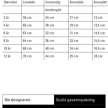
Størrelse
Livvidde
Innvendig
Knevidde
Knesplitt
benlengde
2 år
58 cm
24 cm
27 cm
13 cm
4 år
60 cm
28 cm
29 cm
13,5 cm
6 år
62 cm
32 cm
31 cm
14,5 cm
8 år
64 cm
36 cm
33 cm
15,5 cm
10 år
68 cm
40 cm
34 cm
16,5 cm
12 år
70 cm
44 cm
35 cm
18 cm
Om designeren
Gratis gaveinnpakning