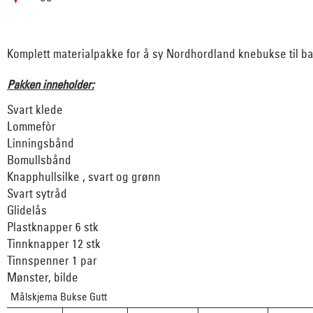
Komplett materialpakke for å sy Nordhordland knebukse til b
Pakken inneholder:
Svart klede
Lommefòr
Linningsbånd
Bomullsbånd
Knapphullsilke , svart og grønn
Svart sytråd
Glidelås
Plastknapper 6 stk
Tinnknapper 12 stk
Tinnspenner 1 par
Mønster, bilde
Målskjema Bukse Gutt