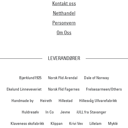
Kontakt oss
Netthandel
Personvern
Om Oss
LEVERANDØRER
Bjørklund1925
Norsk Flid Arendal
Dale of Norway
Ekelund Linneveveriet
Norsk Flid Fagernes
Frelsesarmeen/Others
Handmade by
Heireth
Hillestad
Hillesvåg Ullvarefabrikk
Huldresølv
In Co
Jevne
iULL fra Stavanger
Klaveness skofabrikk
Klippan
Krivi Vev
Lillelam
Myklé