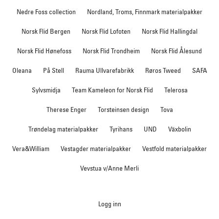
Nedre Foss collection
Nordland, Troms, Finnmark materialpakker
Norsk Flid Bergen
Norsk Flid Lofoten
Norsk Flid Hallingdal
Norsk Flid Hønefoss
Norsk Flid Trondheim
Norsk Flid Ålesund
Oleana
På Stell
Rauma Ullvarefabrikk
Røros Tweed
SAFA
Sylvsmidja
Team Kameleon for Norsk Flid
Telerosa
Therese Enger
Torsteinsen design
Tova
Trøndelag materialpakker
Tyrihans
UND
Växbolin
Vera&William
Vestagder materialpakker
Vestfold materialpakker
Vevstua v/Anne Merli
Logg inn