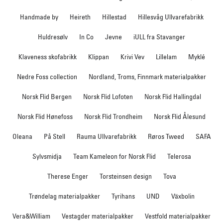
Handmade by
Heireth
Hillestad
Hillesvåg Ullvarefabrikk
Huldresølv
In Co
Jevne
iULL fra Stavanger
Klaveness skofabrikk
Klippan
Krivi Vev
Lillelam
Myklé
Nedre Foss collection
Nordland, Troms, Finnmark materialpakker
Norsk Flid Bergen
Norsk Flid Lofoten
Norsk Flid Hallingdal
Norsk Flid Hønefoss
Norsk Flid Trondheim
Norsk Flid Ålesund
Oleana
På Stell
Rauma Ullvarefabrikk
Røros Tweed
SAFA
Sylvsmidja
Team Kameleon for Norsk Flid
Telerosa
Therese Enger
Torsteinsen design
Tova
Trøndelag materialpakker
Tyrihans
UND
Växbolin
Vera&William
Vestagder materialpakker
Vestfold materialpakker