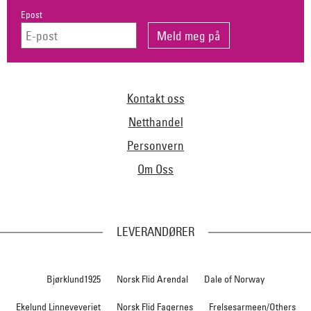
Epost
Kontakt oss
Netthandel
Personvern
Om Oss
LEVERANDØRER
Bjørklund1925
Norsk Flid Arendal
Dale of Norway
Ekelund Linneveveriet
Norsk Flid Fagernes
Frelsesarmeen/Others