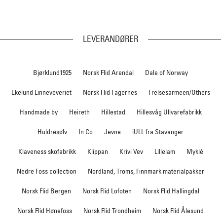
LEVERANDØRER
Bjørklund1925
Norsk Flid Arendal
Dale of Norway
Ekelund Linneveveriet
Norsk Flid Fagernes
Frelsesarmeen/Others
Handmade by
Heireth
Hillestad
Hillesvåg Ullvarefabrikk
Huldresølv
In Co
Jevne
iULL fra Stavanger
Klaveness skofabrikk
Klippan
Krivi Vev
Lillelam
Myklé
Nedre Foss collection
Nordland, Troms, Finnmark materialpakker
Norsk Flid Bergen
Norsk Flid Lofoten
Norsk Flid Hallingdal
Norsk Flid Hønefoss
Norsk Flid Trondheim
Norsk Flid Ålesund