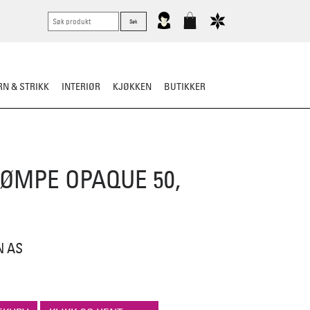
N & STRIKK
INTERIØR
KJØKKEN
BUTIKKER
KNIVER
VASK & STELL
ØMPE OPAQUE 50,
N AS