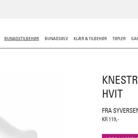
BUNADSTILBEHØR
BUNADSØLV
KLÆR & TILBEHØR
TØFLER
GAR
LER
SILKESJAL
OPPBEVARING
OVER BUNADEN
UNDER BUNADEN
KNESTR
HVIT
FRA SYVERSE
KR 119,-