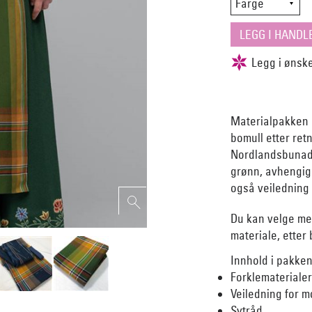
Materialpakken i
bomull etter ret
Nordlandsbunade
grønn, avhengig
også veiledning 
Du kan velge me
materiale, etter
Innhold i pakken
Forklemateriale
Veiledning for m
Sytråd