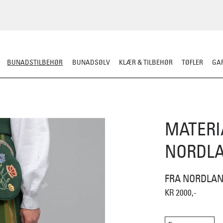
BUNADSTILBEHØR
BUNADSØLV
KLÆR & TILBEHØR
TØFLER
GAR
LER
SILKESJAL
OPPBEVARING
OVER BUNADEN
UNDER BUNADEN
MATERI
NORDL
FRA NORDLAN
KR 2000,-