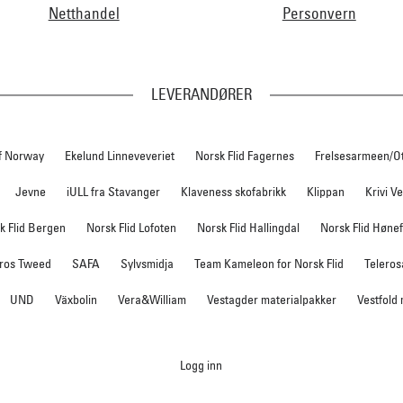
Netthandel
Personvern
LEVERANDØRER
f Norway
Ekelund Linneveveriet
Norsk Flid Fagernes
Frelsesarmeen/O
Jevne
iULL fra Stavanger
Klaveness skofabrikk
Klippan
Krivi V
k Flid Bergen
Norsk Flid Lofoten
Norsk Flid Hallingdal
Norsk Flid Høne
ros Tweed
SAFA
Sylvsmidja
Team Kameleon for Norsk Flid
Teleros
UND
Växbolin
Vera&William
Vestagder materialpakker
Vestfold
Logg inn