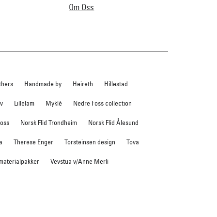
Om Oss
thers
Handmade by
Heireth
Hillestad
ev
Lillelam
Myklé
Nedre Foss collection
foss
Norsk Flid Trondheim
Norsk Flid Ålesund
a
Therese Enger
Torsteinsen design
Tova
 materialpakker
Vevstua v/Anne Merli