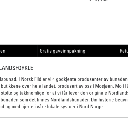
ren
Gratis gaveinnpakning
Retu
DLANDSFORKLE
bunad. I Norsk Flid er vi 4 godkjente produsenter av bunaden 
 butikkene over hele landet, produsert av oss i Mosjøen, Mo i 
stolte og takknemlige for at vi får lever den originale Nordland
dsbunaden som det finnes Nordlandsbunader. Din historie begy
d og med hjerte i våre lokale systuer i Nord Norge.