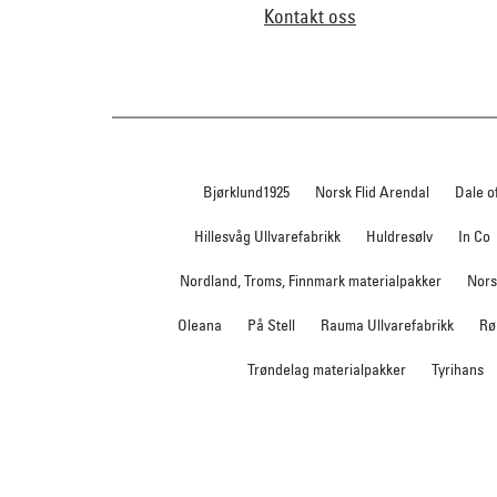
Kontakt oss
Bjørklund1925
Norsk Flid Arendal
Dale o
Hillesvåg Ullvarefabrikk
Huldresølv
In Co
Nordland, Troms, Finnmark materialpakker
Nors
Oleana
På Stell
Rauma Ullvarefabrikk
Rø
Trøndelag materialpakker
Tyrihans