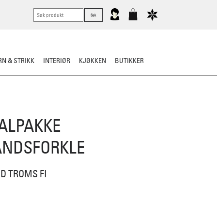
N & STRIKK
INTERIØR
KJØKKEN
BUTIKKER
KNIVER
VASK & STELL
ALPAKKE
ANDSFORKLE
D TROMS FI