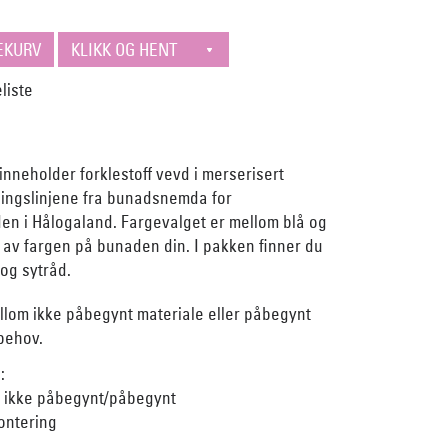
nneholder forklestoff vevd i merserisert
ningslinjene fra bunadsnemda for
n i Hålogaland. Fargevalget er mellom blå og
 av fargen på bunaden din. I pakken finner du
og sytråd.
llom ikke påbegynt materiale eller påbegynt
 behov.
:
r ikke påbegynt/påbegynt
ontering