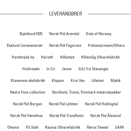
LEVERANDØRER
Bjørklund1925
Norsk Flid Arendal
Dale of Norway
Ekelund Linneveveriet
Norsk Flid Fagernes
Frelsesarmeen/Others
Handmade by
Heireth
Hillestad
Hillesvåg Ullvarefabrikk
Huldresølv
In Co
Jevne
iULL fra Stavanger
Klaveness skofabrikk
Klippan
Krivi Vev
Lillelam
Myklé
Nedre Foss collection
Nordland, Troms, Finnmark materialpakker
Norsk Flid Bergen
Norsk Flid Lofoten
Norsk Flid Hallingdal
Norsk Flid Hønefoss
Norsk Flid Trondheim
Norsk Flid Ålesund
Oleana
På Stell
Rauma Ullvarefabrikk
Røros Tweed
SAFA