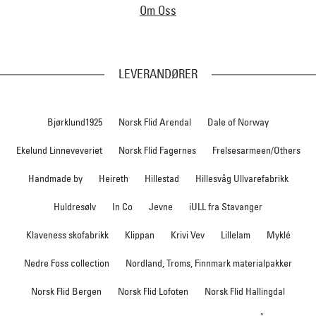
Om Oss
LEVERANDØRER
Bjørklund1925
Norsk Flid Arendal
Dale of Norway
Ekelund Linneveveriet
Norsk Flid Fagernes
Frelsesarmeen/Others
Handmade by
Heireth
Hillestad
Hillesvåg Ullvarefabrikk
Huldresølv
In Co
Jevne
iULL fra Stavanger
Klaveness skofabrikk
Klippan
Krivi Vev
Lillelam
Myklé
Nedre Foss collection
Nordland, Troms, Finnmark materialpakker
Norsk Flid Bergen
Norsk Flid Lofoten
Norsk Flid Hallingdal