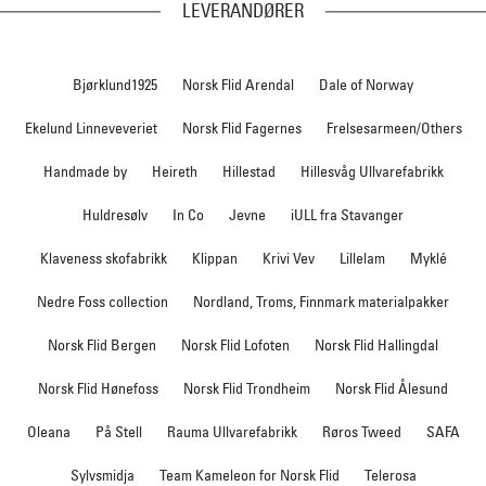
LEVERANDØRER
Bjørklund1925
Norsk Flid Arendal
Dale of Norway
Ekelund Linneveveriet
Norsk Flid Fagernes
Frelsesarmeen/Others
Handmade by
Heireth
Hillestad
Hillesvåg Ullvarefabrikk
Huldresølv
In Co
Jevne
iULL fra Stavanger
Klaveness skofabrikk
Klippan
Krivi Vev
Lillelam
Myklé
Nedre Foss collection
Nordland, Troms, Finnmark materialpakker
Norsk Flid Bergen
Norsk Flid Lofoten
Norsk Flid Hallingdal
Norsk Flid Hønefoss
Norsk Flid Trondheim
Norsk Flid Ålesund
Oleana
På Stell
Rauma Ullvarefabrikk
Røros Tweed
SAFA
Sylvsmidja
Team Kameleon for Norsk Flid
Telerosa