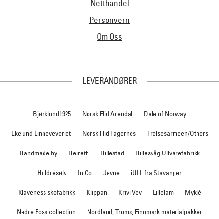
Netthandel
Personvern
Om Oss
LEVERANDØRER
Bjørklund1925
Norsk Flid Arendal
Dale of Norway
Ekelund Linneveveriet
Norsk Flid Fagernes
Frelsesarmeen/Others
Handmade by
Heireth
Hillestad
Hillesvåg Ullvarefabrikk
Huldresølv
In Co
Jevne
iULL fra Stavanger
Klaveness skofabrikk
Klippan
Krivi Vev
Lillelam
Myklé
Nedre Foss collection
Nordland, Troms, Finnmark materialpakker