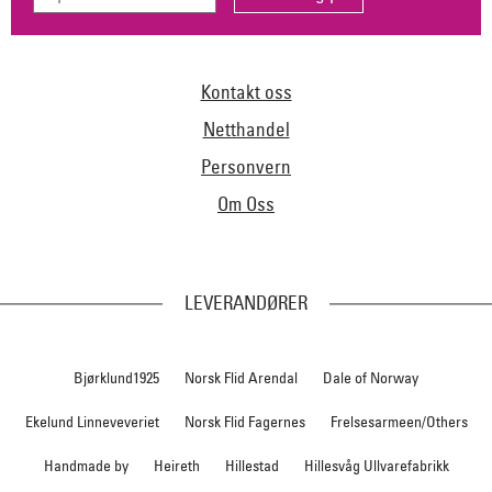
Kontakt oss
Netthandel
Personvern
Om Oss
LEVERANDØRER
Bjørklund1925
Norsk Flid Arendal
Dale of Norway
Ekelund Linneveveriet
Norsk Flid Fagernes
Frelsesarmeen/Others
Handmade by
Heireth
Hillestad
Hillesvåg Ullvarefabrikk