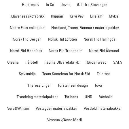
Huldresølv
In Co
Jevne
iULL fra Stavanger
Klaveness skofabrikk
Klippan
Krivi Vev
Lillelam
Myklé
Nedre Foss collection
Nordland, Troms, Finnmark materialpakker
Norsk Flid Bergen
Norsk Flid Lofoten
Norsk Flid Hallingdal
Norsk Flid Hønefoss
Norsk Flid Trondheim
Norsk Flid Ålesund
Oleana
På Stell
Rauma Ullvarefabrikk
Røros Tweed
SAFA
Sylvsmidja
Team Kameleon for Norsk Flid
Telerosa
Therese Enger
Torsteinsen design
Tova
Trøndelag materialpakker
Tyrihans
UND
Växbolin
Vera&William
Vestagder materialpakker
Vestfold materialpakker
Vevstua v/Anne Merli