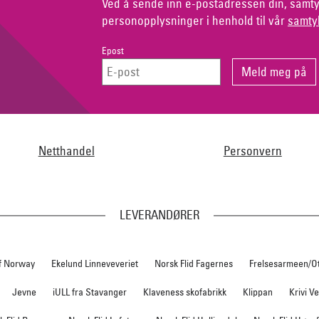
Ved å sende inn e-postadressen din, samty
personopplysninger i henhold til vår
samty
Epost
Netthandel
Personvern
LEVERANDØRER
f Norway
Ekelund Linneveveriet
Norsk Flid Fagernes
Frelsesarmeen/O
Jevne
iULL fra Stavanger
Klaveness skofabrikk
Klippan
Krivi V