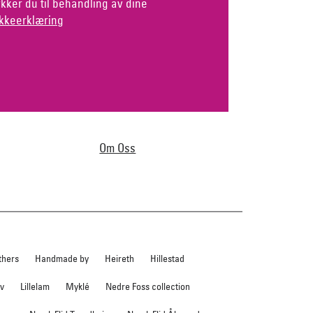
kker du til behandling av dine
kkeerklæring
Om Oss
thers
Handmade by
Heireth
Hillestad
ev
Lillelam
Myklé
Nedre Foss collection