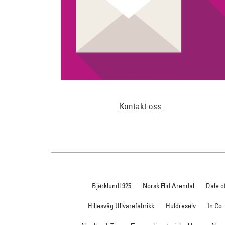
Kontakt oss
Bjørklund1925
Norsk Flid Arendal
Dale o
Hillesvåg Ullvarefabrikk
Huldresølv
In Co