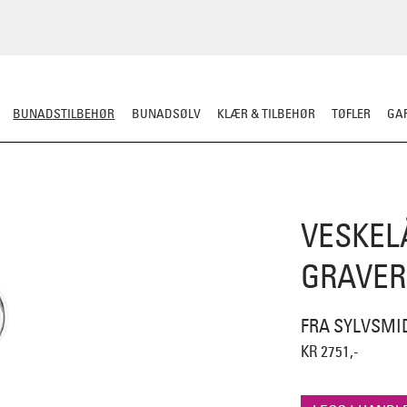
BUNADSTILBEHØR
BUNADSØLV
KLÆR & TILBEHØR
TØFLER
GAR
LER
SILKESJAL
OPPBEVARING
OVER BUNADEN
UNDER BUNADEN
VESKEL
GRAVER
FRA SYLVSMI
KR 2751,-