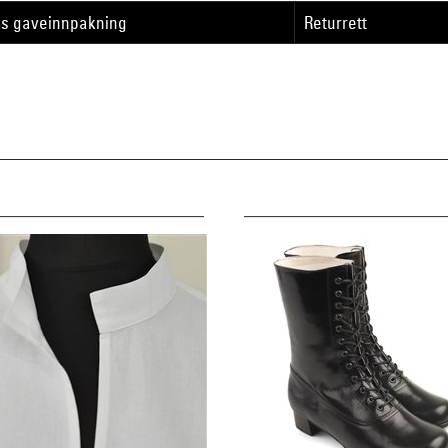
is gaveinnpakning
Returrett