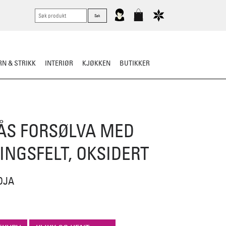
N & STRIKK
INTERIØR
KJØKKEN
BUTIKKER
KNIVER
VASK & STELL
ÅS FORSØLVA MED
INGSFELT, OKSIDERT
DJA