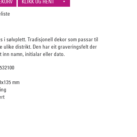
 i sølvplett. Tradisjonell dekor som passar til
e ulike distrikt. Den har eit graveringsfelt der
 inn namn, initialar eller dato.
532100
30x135 mm
ing
ert