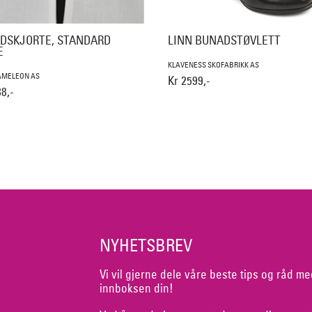
DSKJORTE, STANDARD
LINN BUNADSTØVLETT
E
KLAVENESS SKOFABRIKK AS
AMELEON AS
Kr 2599,-
8,-
NYHETSBREV
Vi vil gjerne dele våre beste tips og råd me
innboksen din!