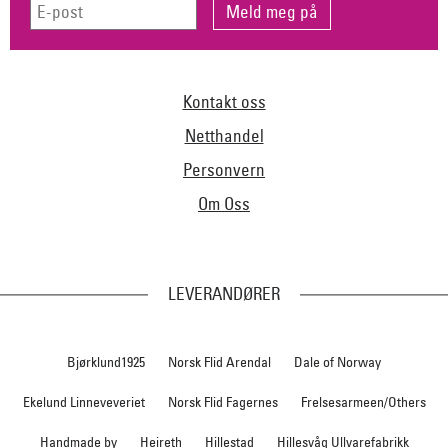
Kontakt oss
Netthandel
Personvern
Om Oss
LEVERANDØRER
Bjørklund1925
Norsk Flid Arendal
Dale of Norway
Ekelund Linneveveriet
Norsk Flid Fagernes
Frelsesarmeen/Others
Handmade by
Heireth
Hillestad
Hillesvåg Ullvarefabrikk