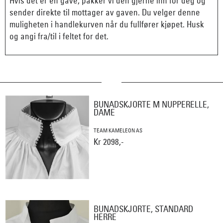
Hvis det er en gave, pakker vi den gjerne inn for deg og
sender direkte til mottager av gaven. Du velger denne
muligheten i handlekurven når du fullfører kjøpet. Husk
og angi fra/til i feltet for det.
BUNADSKJORTE M NUPPERELLE,
DAME
TEAM KAMELEON AS
Kr 2098,-
BUNADSKJORTE, STANDARD
HERRE