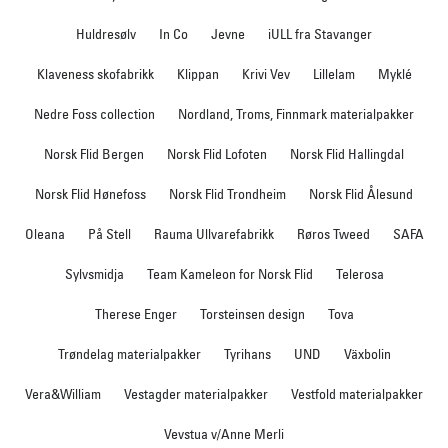
Huldresølv
In Co
Jevne
iULL fra Stavanger
Klaveness skofabrikk
Klippan
Krivi Vev
Lillelam
Myklé
Nedre Foss collection
Nordland, Troms, Finnmark materialpakker
Norsk Flid Bergen
Norsk Flid Lofoten
Norsk Flid Hallingdal
Norsk Flid Hønefoss
Norsk Flid Trondheim
Norsk Flid Ålesund
Oleana
På Stell
Rauma Ullvarefabrikk
Røros Tweed
SAFA
Sylvsmidja
Team Kameleon for Norsk Flid
Telerosa
Therese Enger
Torsteinsen design
Tova
Trøndelag materialpakker
Tyrihans
UND
Växbolin
Vera&William
Vestagder materialpakker
Vestfold materialpakker
Vevstua v/Anne Merli