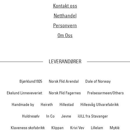
Kontakt oss
Netthandel
Personvern
Om Oss
LEVERANDØRER
Bjørklund1925
Norsk Flid Arendal
Dale of Norway
Ekelund Linneveveriet
Norsk Flid Fagernes
Frelsesarmeen/Others
Handmade by
Heireth
Hillestad
Hillesvåg Ullvarefabrikk
Huldresølv
In Co
Jevne
iULL fra Stavanger
Klaveness skofabrikk
Klippan
Krivi Vev
Lillelam
Myklé