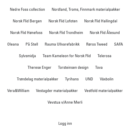
Nedre Foss collection
Nordland, Troms, Finnmark materialpakker
Norsk Flid Bergen
Norsk Flid Lofoten
Norsk Flid Hallingdal
Norsk Flid Hønefoss
Norsk Flid Trondheim
Norsk Flid Ålesund
Oleana
På Stell
Rauma Ullvarefabrikk
Røros Tweed
SAFA
Sylvsmidja
Team Kameleon for Norsk Flid
Telerosa
Therese Enger
Torsteinsen design
Tova
Trøndelag materialpakker
Tyrihans
UND
Växbolin
Vera&William
Vestagder materialpakker
Vestfold materialpakker
Vevstua v/Anne Merli
Logg inn