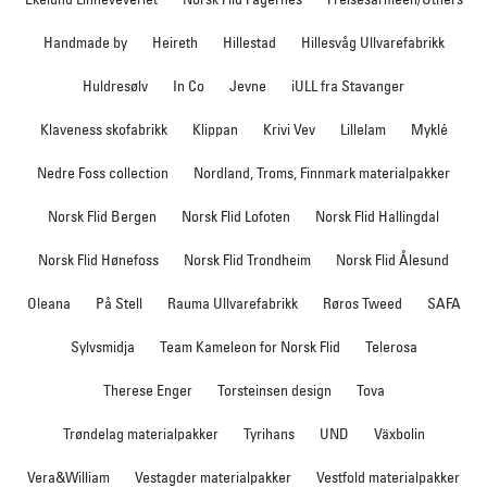
Handmade by
Heireth
Hillestad
Hillesvåg Ullvarefabrikk
Huldresølv
In Co
Jevne
iULL fra Stavanger
Klaveness skofabrikk
Klippan
Krivi Vev
Lillelam
Myklé
Nedre Foss collection
Nordland, Troms, Finnmark materialpakker
Norsk Flid Bergen
Norsk Flid Lofoten
Norsk Flid Hallingdal
Norsk Flid Hønefoss
Norsk Flid Trondheim
Norsk Flid Ålesund
Oleana
På Stell
Rauma Ullvarefabrikk
Røros Tweed
SAFA
Sylvsmidja
Team Kameleon for Norsk Flid
Telerosa
Therese Enger
Torsteinsen design
Tova
Trøndelag materialpakker
Tyrihans
UND
Växbolin
Vera&William
Vestagder materialpakker
Vestfold materialpakker