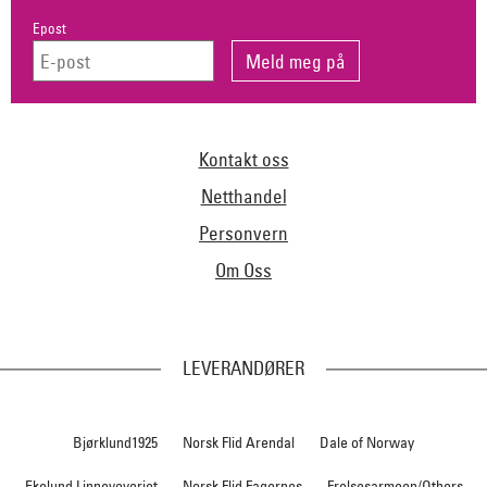
Epost
Kontakt oss
Netthandel
Personvern
Om Oss
LEVERANDØRER
Bjørklund1925
Norsk Flid Arendal
Dale of Norway
Ekelund Linneveveriet
Norsk Flid Fagernes
Frelsesarmeen/Others