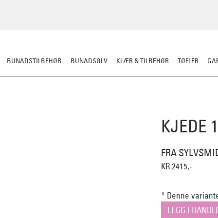
BUNADSTILBEHØR
BUNADSØLV
KLÆR & TILBEHØR
TØFLER
GAR
LER
SILKESJAL
OPPBEVARING
OVER BUNADEN
UNDER BUNADEN
KJEDE 1
FRA SYLVSMI
KR 2415,-
* Denne variante