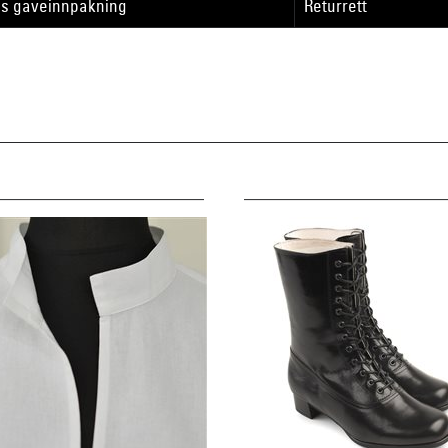
is gaveinnpakning
Returrett