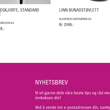
DSKJORTE, STANDARD
LINN BUNADSTØVLETT
E
KLAVENESS SKOFABRIKK AS
AMELEON AS
Kr 2599,-
8,-
NYHETSBREV
Vi vil gjerne dele våre beste tips og råd me
innboksen din!
Ved å sende inn e-postadressen din, samty