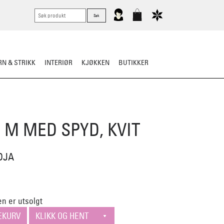
N & STRIKK
INTERIØR
KJØKKEN
BUTIKKER
KNIVER
VASK & STELL
 M MED SPYD, KVIT
DJA
n er utsolgt