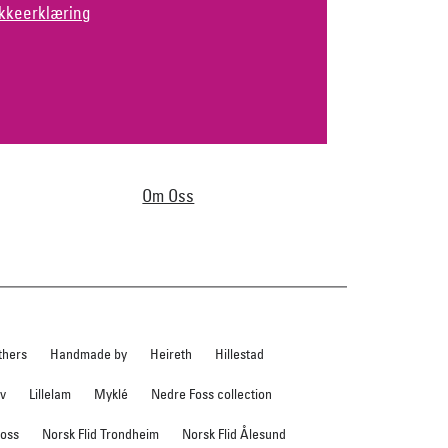
kkeerklæring
Om Oss
thers
Handmade by
Heireth
Hillestad
ev
Lillelam
Myklé
Nedre Foss collection
foss
Norsk Flid Trondheim
Norsk Flid Ålesund