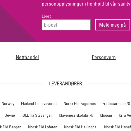
personopplysninger i henhold til vår
samty
Epost
Netthandel
Personvern
LEVERANDØRER
f Norway
Ekelund Linneveveriet
Norsk Flid Fagernes
Frelsesarmeen/O
Jevne
iULL fra Stavanger
Klaveness skofabrikk
Klippan
Krivi V
k Flid Bergen
Norsk Flid Lofoten
Norsk Flid Hallingdal
Norsk Flid Høne