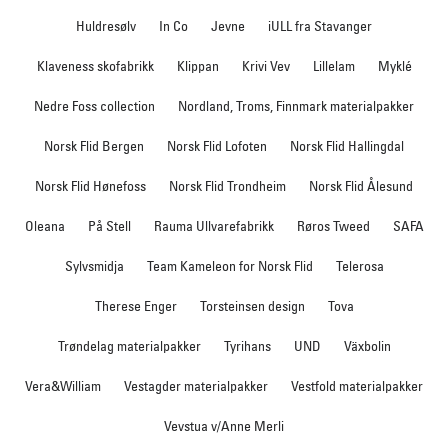
Huldresølv
In Co
Jevne
iULL fra Stavanger
Klaveness skofabrikk
Klippan
Krivi Vev
Lillelam
Myklé
Nedre Foss collection
Nordland, Troms, Finnmark materialpakker
Norsk Flid Bergen
Norsk Flid Lofoten
Norsk Flid Hallingdal
Norsk Flid Hønefoss
Norsk Flid Trondheim
Norsk Flid Ålesund
Oleana
På Stell
Rauma Ullvarefabrikk
Røros Tweed
SAFA
Sylvsmidja
Team Kameleon for Norsk Flid
Telerosa
Therese Enger
Torsteinsen design
Tova
Trøndelag materialpakker
Tyrihans
UND
Växbolin
Vera&William
Vestagder materialpakker
Vestfold materialpakker
Vevstua v/Anne Merli