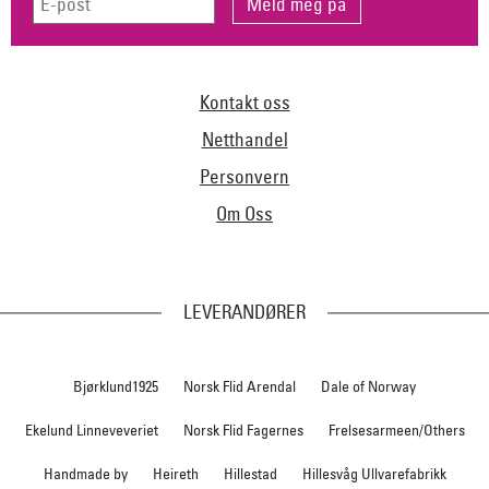
Kontakt oss
Netthandel
Personvern
Om Oss
LEVERANDØRER
Bjørklund1925
Norsk Flid Arendal
Dale of Norway
Ekelund Linneveveriet
Norsk Flid Fagernes
Frelsesarmeen/Others
Handmade by
Heireth
Hillestad
Hillesvåg Ullvarefabrikk