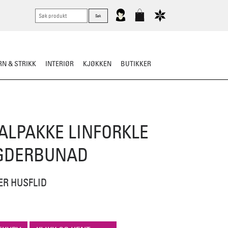
N & STRIKK
INTERIØR
KJØKKEN
BUTIKKER
KNIVER
VASK & STELL
ALPAKKE LINFORKLE
GDERBUNAD
ER HUSFLID