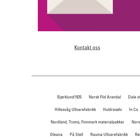
Kontakt oss
Bjørklund1925
Norsk Flid Arendal
Dale o
Hillesvåg Ullvarefabrikk
Huldresølv
In Co
Nordland, Troms, Finnmark materialpakker
Nors
Oleana
På Stell
Rauma Ullvarefabrikk
Rø