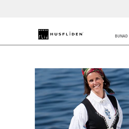
BUNAD
SKO
BUNADSKJORTE/SE