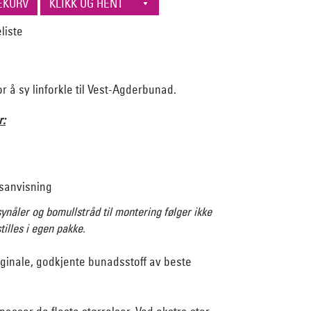
r å sy linforkle til Vest-Agderbunad.
r:
sanvisning
ynåler og bomullstråd til montering følger ikke
illes i egen pakke.
iginale, godkjente bunadsstoff av beste