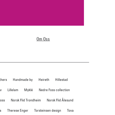
Om Oss
thers
Handmade by
Heireth
Hillestad
ev
Lillelam
Myklé
Nedre Foss collection
foss
Norsk Flid Trondheim
Norsk Flid Ålesund
a
Therese Enger
Torsteinsen design
Tova