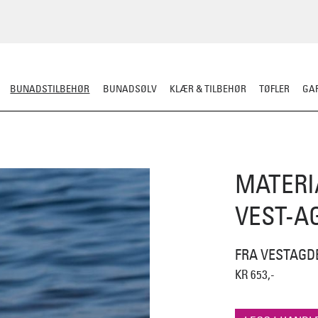
BUNADSTILBEHØR
BUNADSØLV
KLÆR & TILBEHØR
TØFLER
GAR
LER
SILKESJAL
OPPBEVARING
OVER BUNADEN
UNDER BUNADEN
MATERI
VEST-A
FRA VESTAGD
KR 653,-