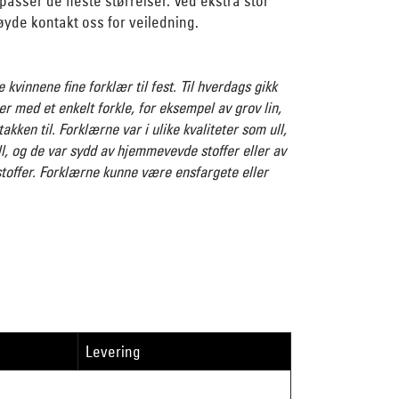
asser de fleste størrelser. Ved ekstra stor
høyde kontakt oss for veiledning.
 kvinnene fine forklær til fest. Til hverdags gikk
ler med et enkelt forkle, for eksempel av grov lin,
takken til. Forklærne var i ulike kvaliteter som ull,
ll, og de var sydd av hjemmevevde stoffer eller av
stoffer. Forklærne kunne være ensfargete eller
Levering