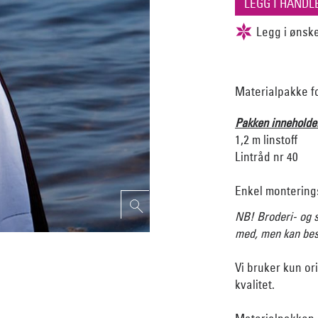
Materialpakke fo
Pakken inneholde
1,2 m linstoff
Lintråd nr 40
Enkel montering
NB! Broderi- og s
med, men kan best
Vi bruker kun or
kvalitet.