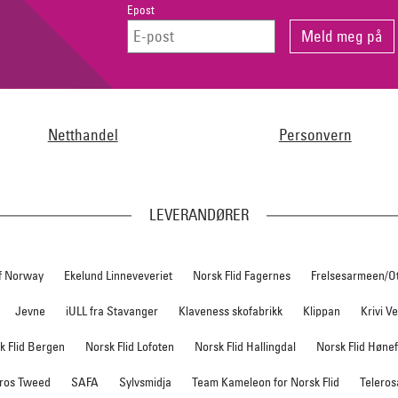
Epost
Netthandel
Personvern
LEVERANDØRER
f Norway
Ekelund Linneveveriet
Norsk Flid Fagernes
Frelsesarmeen/O
Jevne
iULL fra Stavanger
Klaveness skofabrikk
Klippan
Krivi V
k Flid Bergen
Norsk Flid Lofoten
Norsk Flid Hallingdal
Norsk Flid Høne
ros Tweed
SAFA
Sylvsmidja
Team Kameleon for Norsk Flid
Teleros