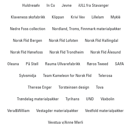
Huldresølv
In Co
Jevne
iULL fra Stavanger
Klaveness skofabrikk
Klippan
Krivi Vev
Lillelam
Myklé
Nedre Foss collection
Nordland, Troms, Finnmark materialpakker
Norsk Flid Bergen
Norsk Flid Lofoten
Norsk Flid Hallingdal
Norsk Flid Hønefoss
Norsk Flid Trondheim
Norsk Flid Ålesund
Oleana
På Stell
Rauma Ullvarefabrikk
Røros Tweed
SAFA
Sylvsmidja
Team Kameleon for Norsk Flid
Telerosa
Therese Enger
Torsteinsen design
Tova
Trøndelag materialpakker
Tyrihans
UND
Växbolin
Vera&William
Vestagder materialpakker
Vestfold materialpakker
Vevstua v/Anne Merli