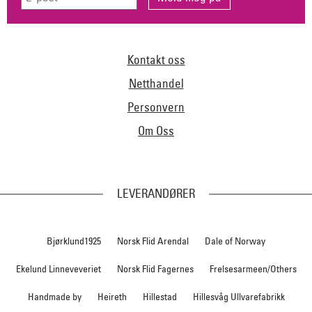
Kontakt oss
Netthandel
Personvern
Om Oss
LEVERANDØRER
Bjørklund1925
Norsk Flid Arendal
Dale of Norway
Ekelund Linneveveriet
Norsk Flid Fagernes
Frelsesarmeen/Others
Handmade by
Heireth
Hillestad
Hillesvåg Ullvarefabrikk