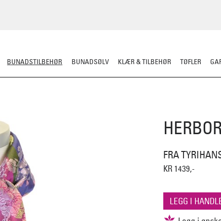
BUNADSTILBEHØR
BUNADSØLV
KLÆR & TILBEHØR
TØFLER
GAR
LER
SILKESJAL
OPPBEVARING
OVER BUNADEN
UNDER BUNADEN
HERBOR
FRA TYRIHAN
KR 1439,-