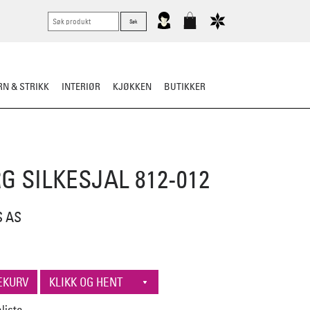
N & STRIKK
INTERIØR
KJØKKEN
BUTIKKER
KNIVER
VASK & STELL
G SILKESJAL 812-012
S AS