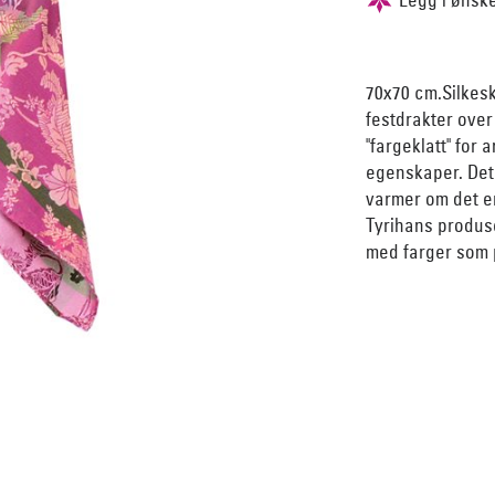
70x70 cm.Silkesk
festdrakter over
"fargeklatt" for
egenskaper. Det
varmer om det er
Tyrihans produse
med farger som p