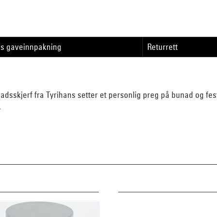
is gaveinnpakning
Returrett
unadsskjerf fra Tyrihans setter et personlig preg på bunad og fes
.