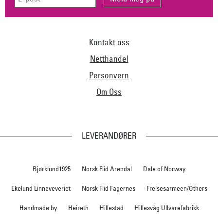
Kontakt oss
Netthandel
Personvern
Om Oss
LEVERANDØRER
Bjørklund1925
Norsk Flid Arendal
Dale of Norway
Ekelund Linneveveriet
Norsk Flid Fagernes
Frelsesarmeen/Others
Handmade by
Heireth
Hillestad
Hillesvåg Ullvarefabrikk