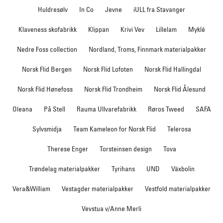
Huldresølv
In Co
Jevne
iULL fra Stavanger
Klaveness skofabrikk
Klippan
Krivi Vev
Lillelam
Myklé
Nedre Foss collection
Nordland, Troms, Finnmark materialpakker
Norsk Flid Bergen
Norsk Flid Lofoten
Norsk Flid Hallingdal
Norsk Flid Hønefoss
Norsk Flid Trondheim
Norsk Flid Ålesund
Oleana
På Stell
Rauma Ullvarefabrikk
Røros Tweed
SAFA
Sylvsmidja
Team Kameleon for Norsk Flid
Telerosa
Therese Enger
Torsteinsen design
Tova
Trøndelag materialpakker
Tyrihans
UND
Växbolin
Vera&William
Vestagder materialpakker
Vestfold materialpakker
Vevstua v/Anne Merli