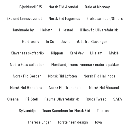
Bjørklund1925
Norsk Flid Arendal
Dale of Norway
Ekelund Linneveveriet
Norsk Flid Fagernes
Frelsesarmeen/Others
Handmade by
Heireth
Hillestad
Hillesvåg Ullvarefabrikk
Huldresølv
In Co
Jevne
iULL fra Stavanger
Klaveness skofabrikk
Klippan
Krivi Vev
Lillelam
Myklé
Nedre Foss collection
Nordland, Troms, Finnmark materialpakker
Norsk Flid Bergen
Norsk Flid Lofoten
Norsk Flid Hallingdal
Norsk Flid Hønefoss
Norsk Flid Trondheim
Norsk Flid Ålesund
Oleana
På Stell
Rauma Ullvarefabrikk
Røros Tweed
SAFA
Sylvsmidja
Team Kameleon for Norsk Flid
Telerosa
Therese Enger
Torsteinsen design
Tova