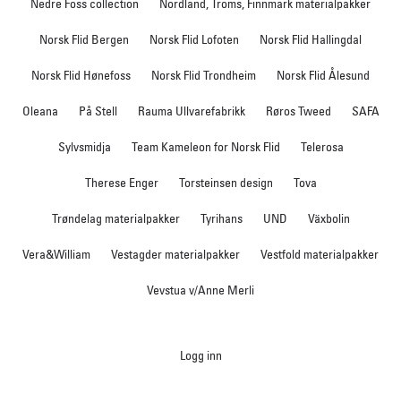
Nedre Foss collection
Nordland, Troms, Finnmark materialpakker
Norsk Flid Bergen
Norsk Flid Lofoten
Norsk Flid Hallingdal
Norsk Flid Hønefoss
Norsk Flid Trondheim
Norsk Flid Ålesund
Oleana
På Stell
Rauma Ullvarefabrikk
Røros Tweed
SAFA
Sylvsmidja
Team Kameleon for Norsk Flid
Telerosa
Therese Enger
Torsteinsen design
Tova
Trøndelag materialpakker
Tyrihans
UND
Växbolin
Vera&William
Vestagder materialpakker
Vestfold materialpakker
Vevstua v/Anne Merli
Logg inn