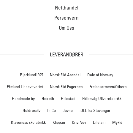
Netthandel
Personvern
Om Oss
LEVERANDØRER
Bjørklund1925
Norsk Flid Arendal
Dale of Norway
Ekelund Linneveveriet
Norsk Flid Fagernes
Frelsesarmeen/Others
Handmade by
Heireth
Hillestad
Hillesvåg Ullvarefabrikk
Huldresølv
In Co
Jevne
iULL fra Stavanger
Klaveness skofabrikk
Klippan
Krivi Vev
Lillelam
Myklé