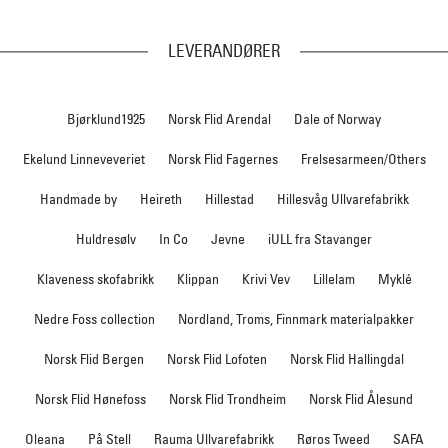
LEVERANDØRER
Bjørklund1925
Norsk Flid Arendal
Dale of Norway
Ekelund Linneveveriet
Norsk Flid Fagernes
Frelsesarmeen/Others
Handmade by
Heireth
Hillestad
Hillesvåg Ullvarefabrikk
Huldresølv
In Co
Jevne
iULL fra Stavanger
Klaveness skofabrikk
Klippan
Krivi Vev
Lillelam
Myklé
Nedre Foss collection
Nordland, Troms, Finnmark materialpakker
Norsk Flid Bergen
Norsk Flid Lofoten
Norsk Flid Hallingdal
Norsk Flid Hønefoss
Norsk Flid Trondheim
Norsk Flid Ålesund
Oleana
På Stell
Rauma Ullvarefabrikk
Røros Tweed
SAFA