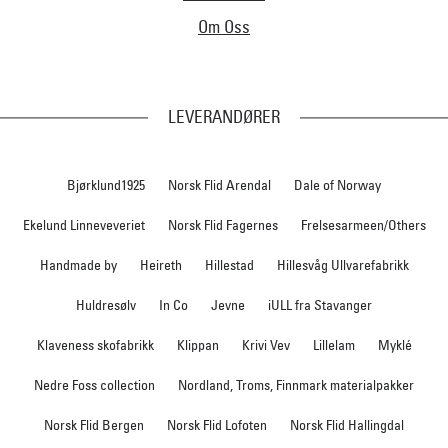
Om Oss
LEVERANDØRER
Bjørklund1925
Norsk Flid Arendal
Dale of Norway
Ekelund Linneveveriet
Norsk Flid Fagernes
Frelsesarmeen/Others
Handmade by
Heireth
Hillestad
Hillesvåg Ullvarefabrikk
Huldresølv
In Co
Jevne
iULL fra Stavanger
Klaveness skofabrikk
Klippan
Krivi Vev
Lillelam
Myklé
Nedre Foss collection
Nordland, Troms, Finnmark materialpakker
Norsk Flid Bergen
Norsk Flid Lofoten
Norsk Flid Hallingdal