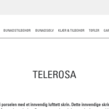
BUNADSTILBEHØR
BUNADSØLV
KLÆR & TILBEHØR
TØFLER
GAR
TELEROSA
i porselen med et innvendig lufttett skrin. Dette innvendige skri