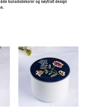
 både bunadsdekorer og nøytralt design
se.