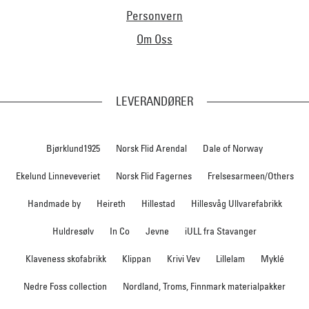
Personvern
Om Oss
LEVERANDØRER
Bjørklund1925
Norsk Flid Arendal
Dale of Norway
Ekelund Linneveveriet
Norsk Flid Fagernes
Frelsesarmeen/Others
Handmade by
Heireth
Hillestad
Hillesvåg Ullvarefabrikk
Huldresølv
In Co
Jevne
iULL fra Stavanger
Klaveness skofabrikk
Klippan
Krivi Vev
Lillelam
Myklé
Nedre Foss collection
Nordland, Troms, Finnmark materialpakker