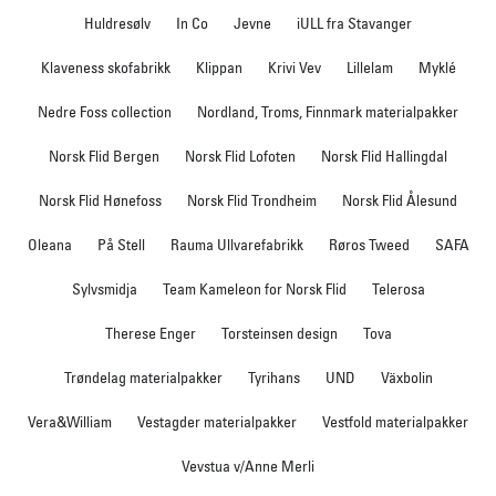
Huldresølv
In Co
Jevne
iULL fra Stavanger
Klaveness skofabrikk
Klippan
Krivi Vev
Lillelam
Myklé
Nedre Foss collection
Nordland, Troms, Finnmark materialpakker
Norsk Flid Bergen
Norsk Flid Lofoten
Norsk Flid Hallingdal
Norsk Flid Hønefoss
Norsk Flid Trondheim
Norsk Flid Ålesund
Oleana
På Stell
Rauma Ullvarefabrikk
Røros Tweed
SAFA
Sylvsmidja
Team Kameleon for Norsk Flid
Telerosa
Therese Enger
Torsteinsen design
Tova
Trøndelag materialpakker
Tyrihans
UND
Växbolin
Vera&William
Vestagder materialpakker
Vestfold materialpakker
Vevstua v/Anne Merli