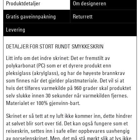
Produktdetaljer
Om designeren
Gratis gaveinnpakning
Returrett
Levering
DETALJER FOR STORT RUNDT SMYKKESKRIN
Litt info om det indre skrinet: Det er fremstilt av
polykarbonat (PC) som er et dyrere produkt enn
pleksiglass (akrylglass), og har de høyeste brannkrav
som finnes når det gjelder plastmateriale. Det vil si at
hvis det tilføres varmekilde på 960 grader skal produktet
selv slukke innen 30 sekunder når varmekilden fjernes.
Materialet er 100% gjenvinn-bart.
Skrinet er så tett at ny luft ikke kommer inn, dette hindrer
at sølvet blir sort over tid. Det kan også fungere som et
reiseskrin, settes inn i safe eller oppbevares uavhengig
av porselenskrinet. Men, det må stå mørkt slik at lys ikke