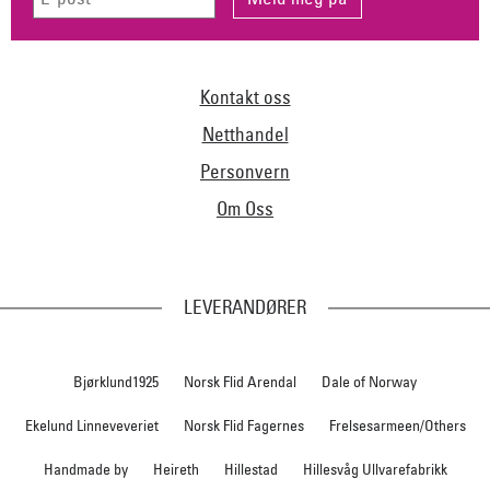
Kontakt oss
Netthandel
Personvern
Om Oss
LEVERANDØRER
Bjørklund1925
Norsk Flid Arendal
Dale of Norway
Ekelund Linneveveriet
Norsk Flid Fagernes
Frelsesarmeen/Others
Handmade by
Heireth
Hillestad
Hillesvåg Ullvarefabrikk