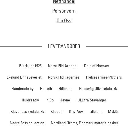
Netthandel
Personvern
Om Oss
LEVERANDØRER
Bjørklund1925
Norsk Flid Arendal
Dale of Norway
Ekelund Linneveveriet
Norsk Flid Fagernes
Frelsesarmeen/Others
Handmade by
Heireth
Hillestad
Hillesvåg Ullvarefabrikk
Huldresølv
In Co
Jevne
iULL fra Stavanger
Klaveness skofabrikk
Klippan
Krivi Vev
Lillelam
Myklé
Nedre Foss collection
Nordland, Troms, Finnmark materialpakker