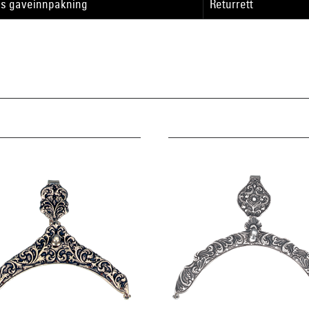
is gaveinnpakning
Returrett