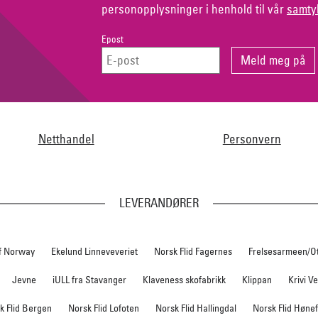
personopplysninger i henhold til vår
samty
Epost
Netthandel
Personvern
LEVERANDØRER
f Norway
Ekelund Linneveveriet
Norsk Flid Fagernes
Frelsesarmeen/O
Jevne
iULL fra Stavanger
Klaveness skofabrikk
Klippan
Krivi V
k Flid Bergen
Norsk Flid Lofoten
Norsk Flid Hallingdal
Norsk Flid Høne