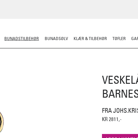
BUNADSTILBEHØR
BUNADSØLV
KLÆR & TILBEHØR
TØFLER
GAR
LER
SILKESJAL
OPPBEVARING
OVER BUNADEN
UNDER BUNADEN
VESKEL
BARNES
FRA JOHS.KRI
KR 2811,-