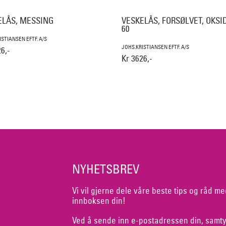
ELÅS, MESSING
VESKELÅS, FORSØLVET, OKSI
60
ISTIANSEN EFTF. A/S
JOHS.KRISTIANSEN EFTF. A/S
6,-
Kr 3626,-
NYHETSBREV
Vi vil gjerne dele våre beste tips og råd me
innboksen din!
Ved å sende inn e-postadressen din, samty