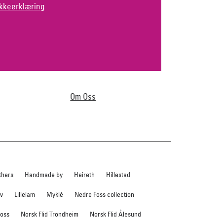
kkeerklæring
Om Oss
thers
Handmade by
Heireth
Hillestad
ev
Lillelam
Myklé
Nedre Foss collection
foss
Norsk Flid Trondheim
Norsk Flid Ålesund