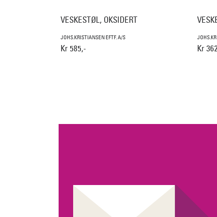
VESKESTØL, OKSIDERT
VESK
JOHS.KRISTIANSEN EFTF. A/S
JOHS.KR
Kr 585,-
Kr 362