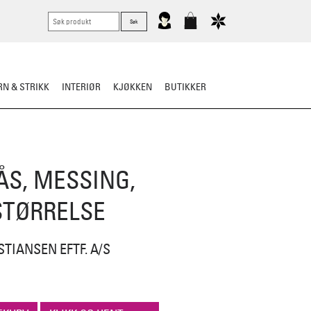
N & STRIKK
INTERIØR
KJØKKEN
BUTIKKER
KNIVER
VASK & STELL
ÅS, MESSING,
TØRRELSE
STIANSEN EFTF. A/S