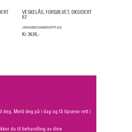
DERT
VESKELÅS, FORSØLVET, OKSIDERT
62
JOHS.KRISTIANSEN EFTF. A/S
Kr 3626,-
d deg. Meld deg på i dag og få tipsene rett i
kker du til behandling av dine