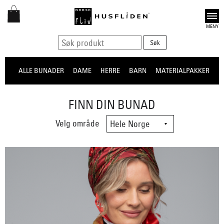
Open
ALLE BUNADER
DAME
HERRE
BARN
MATERIALPAKKER
O
FINN DIN BUNAD
Velg område
Velg område