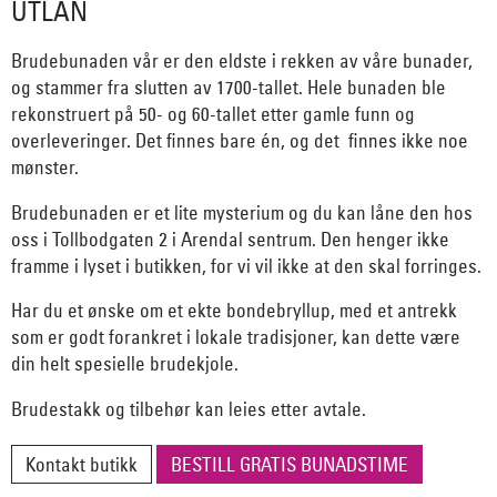
UTLÅN
Brudebunaden vår er den eldste i rekken av våre bunader,
og stammer fra slutten av 1700­-tallet. Hele bunaden ble
rekonstruert på 50-­ og 60­-tallet etter gamle funn og
overleveringer. Det finnes bare én, og det finnes ikke noe
mønster.
Brudebunaden er et lite mysterium og du kan låne den hos
oss i Tollbodgaten 2 i Arendal sentrum. Den henger ikke
framme i lyset i butikken, for vi vil ikke at den skal forringes.
Har du et ønske om et ekte bondebryllup, med et antrekk
som er godt forankret i lokale tradisjoner, kan dette være
din helt spesielle brudekjole.
Brudestakk og tilbehør kan leies etter avtale.
Kontakt butikk
BESTILL GRATIS BUNADSTIME