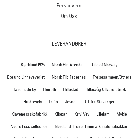
Personvern
Om Oss
LEVERANDØRER
Bjørklund1925
Norsk Flid Arendal
Dale of Norway
Ekelund Linneveveriet
Norsk Flid Fagernes
Frelsesarmeen/Others
Handmade by
Heireth
Hillestad
Hillesvåg Ullvarefabrikk
Huldresølv
In Co
Jevne
iULL fra Stavanger
Klaveness skofabrikk
Klippan
Krivi Vev
Lillelam
Myklé
Nedre Foss collection
Nordland, Troms, Finnmark materialpakker