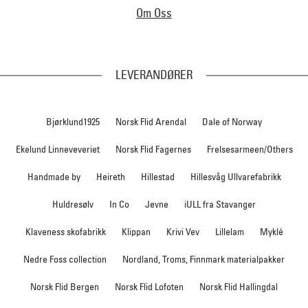
Om Oss
LEVERANDØRER
Bjørklund1925
Norsk Flid Arendal
Dale of Norway
Ekelund Linneveveriet
Norsk Flid Fagernes
Frelsesarmeen/Others
Handmade by
Heireth
Hillestad
Hillesvåg Ullvarefabrikk
Huldresølv
In Co
Jevne
iULL fra Stavanger
Klaveness skofabrikk
Klippan
Krivi Vev
Lillelam
Myklé
Nedre Foss collection
Nordland, Troms, Finnmark materialpakker
Norsk Flid Bergen
Norsk Flid Lofoten
Norsk Flid Hallingdal