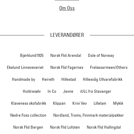
Om Oss
LEVERANDØRER
Bjørklund1925
Norsk Flid Arendal
Dale of Norway
Ekelund Linneveveriet
Norsk Flid Fagernes
Frelsesarmeen/Others
Handmade by
Heireth
Hillestad
Hillesvåg Ullvarefabrikk
Huldresølv
In Co
Jevne
iULL fra Stavanger
Klaveness skofabrikk
Klippan
Krivi Vev
Lillelam
Myklé
Nedre Foss collection
Nordland, Troms, Finnmark materialpakker
Norsk Flid Bergen
Norsk Flid Lofoten
Norsk Flid Hallingdal