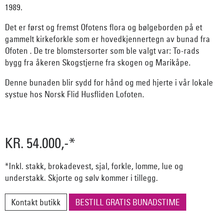
1989.
Det er først og fremst Ofotens flora og bølgeborden på et
gammelt kirkeforkle som er hovedkjennertegn av bunad fra
Ofoten . De tre blomstersorter som ble valgt var: To-rads
bygg fra åkeren Skogstjerne fra skogen og Marikåpe.
Denne bunaden blir sydd for hånd og med hjerte i vår lokale
systue hos Norsk Flid Husfliden Lofoten.
KR. 54.000,-*
*Inkl. stakk, brokadevest, sjal, forkle, lomme, lue og
understakk. Skjorte og sølv kommer i tillegg.
Kontakt butikk
BESTILL GRATIS BUNADSTIME