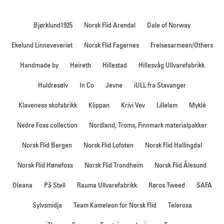
Bjørklund1925
Norsk Flid Arendal
Dale of Norway
Ekelund Linneveveriet
Norsk Flid Fagernes
Frelsesarmeen/Others
Handmade by
Heireth
Hillestad
Hillesvåg Ullvarefabrikk
Huldresølv
In Co
Jevne
iULL fra Stavanger
Klaveness skofabrikk
Klippan
Krivi Vev
Lillelam
Myklé
Nedre Foss collection
Nordland, Troms, Finnmark materialpakker
Norsk Flid Bergen
Norsk Flid Lofoten
Norsk Flid Hallingdal
Norsk Flid Hønefoss
Norsk Flid Trondheim
Norsk Flid Ålesund
Oleana
På Stell
Rauma Ullvarefabrikk
Røros Tweed
SAFA
Sylvsmidja
Team Kameleon for Norsk Flid
Telerosa