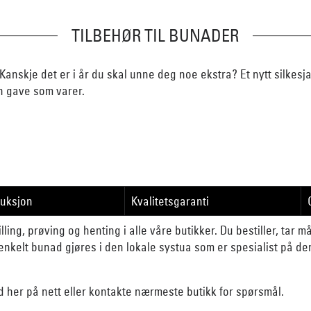
TILBEHØR TIL BUNADER
Kanskje det er i år du skal unne deg noe ekstra? Et nytt silkesj
n gave som varer.
duksjon
Kvalitetsgaranti
lling, prøving og henting i alle våre butikker. Du bestiller, tar 
nkelt bunad gjøres i den lokale systua som er spesialist på d
d her på nett eller kontakte nærmeste butikk for spørsmål.