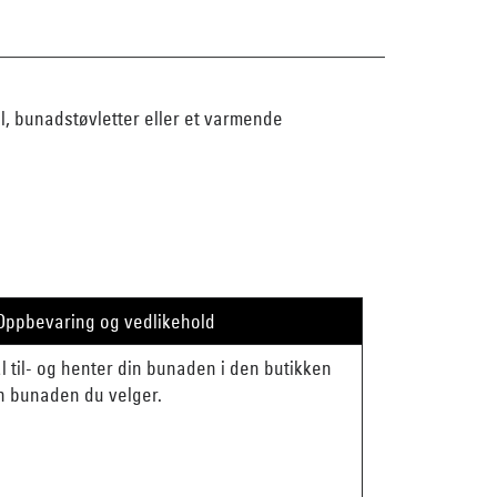
al, bunadstøvletter eller et varmende
Oppbevaring og vedlikehold
mål til- og henter din bunaden i den butikken
en bunaden du velger.