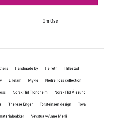
Om Oss
thers
Handmade by
Heireth
Hillestad
ev
Lillelam
Myklé
Nedre Foss collection
foss
Norsk Flid Trondheim
Norsk Flid Ålesund
a
Therese Enger
Torsteinsen design
Tova
 materialpakker
Vevstua v/Anne Merli