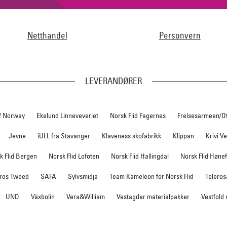
Netthandel
Personvern
LEVERANDØRER
f Norway
Ekelund Linneveveriet
Norsk Flid Fagernes
Frelsesarmeen/O
Jevne
iULL fra Stavanger
Klaveness skofabrikk
Klippan
Krivi V
k Flid Bergen
Norsk Flid Lofoten
Norsk Flid Hallingdal
Norsk Flid Høne
ros Tweed
SAFA
Sylvsmidja
Team Kameleon for Norsk Flid
Teleros
UND
Växbolin
Vera&William
Vestagder materialpakker
Vestfold