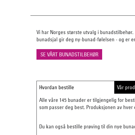
Vi har Norges største utvalg i bunadstilbehør. 
bunadsjal gir deg ny-bunad-følelsen - og er e
SE VÅRT BUNADSTILBEHØR
Hvordan bestille
Vår pro
Alle våre 145 bunader er tilgjengelig for besti
som passer deg best. Produksjonen av hver e
Du kan også bestille prøving til din nye buna