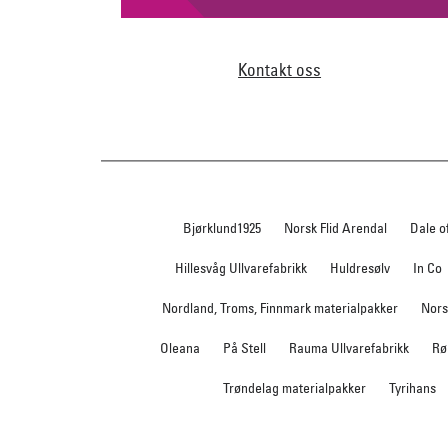
Kontakt oss
Bjørklund1925
Norsk Flid Arendal
Dale o
Hillesvåg Ullvarefabrikk
Huldresølv
In Co
Nordland, Troms, Finnmark materialpakker
Nors
Oleana
På Stell
Rauma Ullvarefabrikk
Rø
Trøndelag materialpakker
Tyrihans