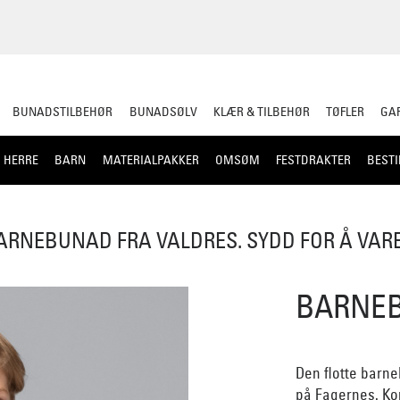
BUNADSTILBEHØR
BUNADSØLV
KLÆR & TILBEHØR
TØFLER
GAR
HERRE
BARN
MATERIALPAKKER
OMSØM
FESTDRAKTER
BESTI
ARNEBUNAD FRA VALDRES. SYDD FOR Å VAR
BARNEB
Den flotte barn
på Fagernes. Kon