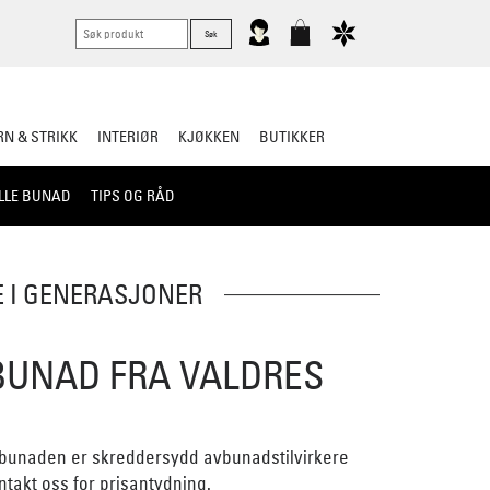
N & STRIKK
INTERIØR
KJØKKEN
BUTIKKER
LLE BUNAD
TIPS OG RÅD
E I GENERASJONER
UNAD FRA VALDRES
ebunaden er skreddersydd avbunadstilvirkere
takt oss for prisantydning.