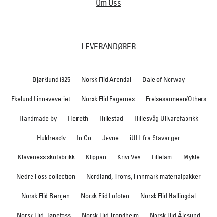
Om Oss
LEVERANDØRER
Bjørklund1925
Norsk Flid Arendal
Dale of Norway
Ekelund Linneveveriet
Norsk Flid Fagernes
Frelsesarmeen/Others
Handmade by
Heireth
Hillestad
Hillesvåg Ullvarefabrikk
Huldresølv
In Co
Jevne
iULL fra Stavanger
Klaveness skofabrikk
Klippan
Krivi Vev
Lillelam
Myklé
Nedre Foss collection
Nordland, Troms, Finnmark materialpakker
Norsk Flid Bergen
Norsk Flid Lofoten
Norsk Flid Hallingdal
Norsk Flid Hønefoss
Norsk Flid Trondheim
Norsk Flid Ålesund