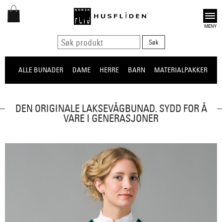
Open
ALLE BUNADER
DAME
HERRE
BARN
MATERIALPAKKER
O
DEN ORIGINALE LAKSEVÅGBUNAD. SYDD FOR Å
VARE I GENERASJONER