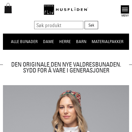
Open
ALLE BUNADER
DAME
HERRE
BARN
MATERIALPAKKER
O
DEN ORIGINALE DEN NYE VALDRESBUNADEN.
SYDD FOR Å VARE I GENERASJONER