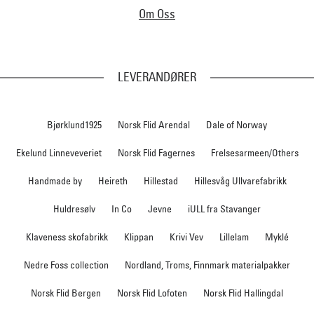
Om Oss
LEVERANDØRER
Bjørklund1925
Norsk Flid Arendal
Dale of Norway
Ekelund Linneveveriet
Norsk Flid Fagernes
Frelsesarmeen/Others
Handmade by
Heireth
Hillestad
Hillesvåg Ullvarefabrikk
Huldresølv
In Co
Jevne
iULL fra Stavanger
Klaveness skofabrikk
Klippan
Krivi Vev
Lillelam
Myklé
Nedre Foss collection
Nordland, Troms, Finnmark materialpakker
Norsk Flid Bergen
Norsk Flid Lofoten
Norsk Flid Hallingdal