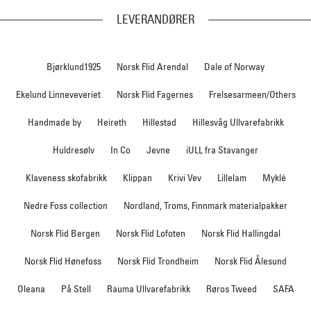
LEVERANDØRER
Bjørklund1925
Norsk Flid Arendal
Dale of Norway
Ekelund Linneveveriet
Norsk Flid Fagernes
Frelsesarmeen/Others
Handmade by
Heireth
Hillestad
Hillesvåg Ullvarefabrikk
Huldresølv
In Co
Jevne
iULL fra Stavanger
Klaveness skofabrikk
Klippan
Krivi Vev
Lillelam
Myklé
Nedre Foss collection
Nordland, Troms, Finnmark materialpakker
Norsk Flid Bergen
Norsk Flid Lofoten
Norsk Flid Hallingdal
Norsk Flid Hønefoss
Norsk Flid Trondheim
Norsk Flid Ålesund
Oleana
På Stell
Rauma Ullvarefabrikk
Røros Tweed
SAFA