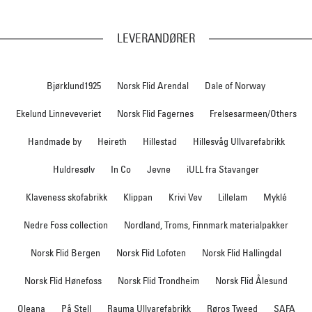
LEVERANDØRER
Bjørklund1925
Norsk Flid Arendal
Dale of Norway
Ekelund Linneveveriet
Norsk Flid Fagernes
Frelsesarmeen/Others
Handmade by
Heireth
Hillestad
Hillesvåg Ullvarefabrikk
Huldresølv
In Co
Jevne
iULL fra Stavanger
Klaveness skofabrikk
Klippan
Krivi Vev
Lillelam
Myklé
Nedre Foss collection
Nordland, Troms, Finnmark materialpakker
Norsk Flid Bergen
Norsk Flid Lofoten
Norsk Flid Hallingdal
Norsk Flid Hønefoss
Norsk Flid Trondheim
Norsk Flid Ålesund
Oleana
På Stell
Rauma Ullvarefabrikk
Røros Tweed
SAFA