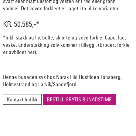
svart eller blått ullstoff og vesten er i rød eller grønn
vadmel. Det vevde forkleet er laget i to ulike varianter.
KR. 50.585,-*
*Inkl. stakk og liv, belte, skjorte og vevd forkle. Cape, lue,
veske, understakk og sølv kommer i tillegg . (Brodert forkle
er avbildet her).
Denne bunaden sys hos Norsk Flid Husfliden Tønsberg,
Holmestrand og Larvik/Sandefjord.
Kontakt butikk
BESTILL GRATIS BUNADSTIME