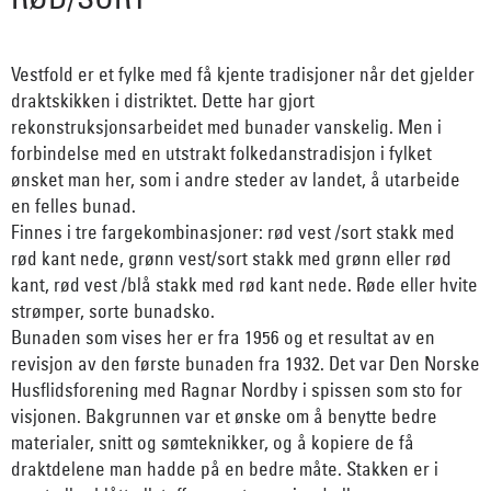
Vestfold er et fylke med få kjente tradisjoner når det gjelder
draktskikken i distriktet. Dette har gjort
rekonstruksjonsarbeidet med bunader vanskelig. Men i
forbindelse med en utstrakt folkedanstradisjon i fylket
ønsket man her, som i andre steder av landet, å utarbeide
en felles bunad.
Finnes i tre fargekombinasjoner: rød vest /sort stakk med
rød kant nede, grønn vest/sort stakk med grønn eller rød
kant, rød vest /blå stakk med rød kant nede. Røde eller hvite
strømper, sorte bunadsko.
Bunaden som vises her er fra 1956 og et resultat av en
revisjon av den første bunaden fra 1932. Det var Den Norske
Husflidsforening med Ragnar Nordby i spissen som sto for
visjonen. Bakgrunnen var et ønske om å benytte bedre
materialer, snitt og sømteknikker, og å kopiere de få
draktdelene man hadde på en bedre måte. Stakken er i